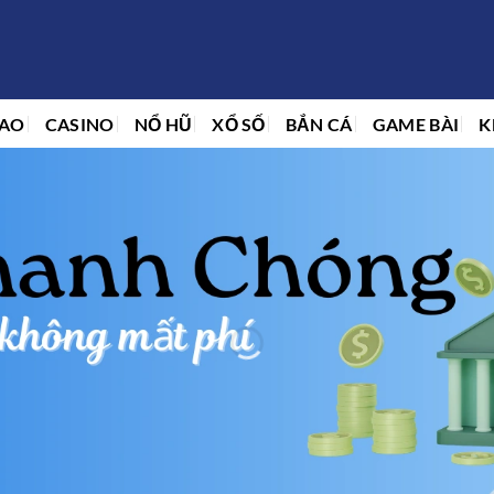
HAO
CASINO
NỔ HŨ
XỔ SỐ
BẮN CÁ
GAME BÀI
K