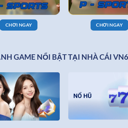
CHƠI NGAY
CHƠI NGAY
NH GAME NỔI BẬT TẠI NHÀ CÁI VN