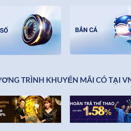
ƠNG TRÌNH KHUYẾN MÃI CÓ TẠI V