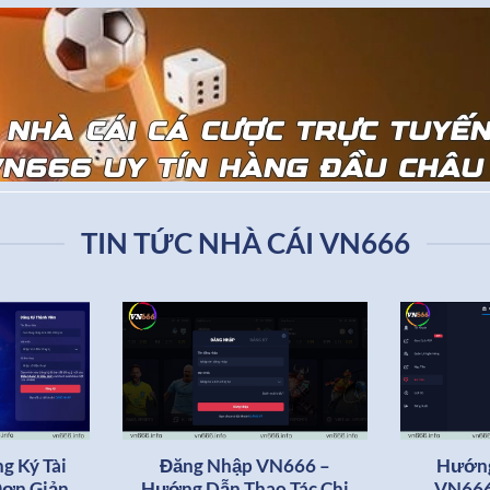
TIN TỨC NHÀ CÁI VN666
g Ký Tài
Đăng Nhập VN666 –
Hướng
ơn Giản
Hướng Dẫn Thao Tác Chi
VN666