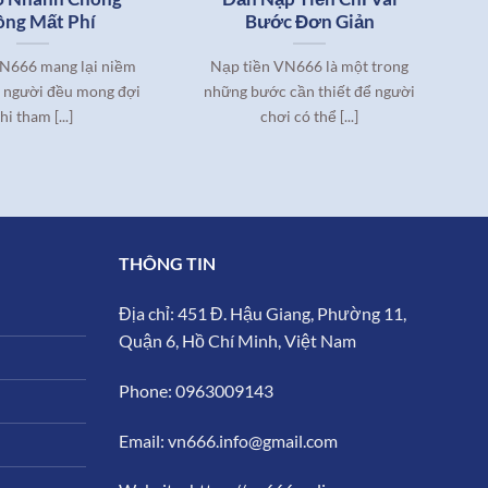
ng Mất Phí
Bước Đơn Giản
VN666 mang lại niềm
Nạp tiền VN666 là một trong
 người đều mong đợi
những bước cần thiết để người
à an toàn cho người chơi. Nhà cái VN666 cũng sở hữu
hi tham [...]
chơi có thể [...]
ấp dịch vụ cá cược thể thao, nhà cái đã dần bổ sung thêm
à cái này thu hút được một lượng lớn người chơi từ nhiều
THÔNG TIN
người chơi trải nghiệm mượt mà trên cả máy tính và
 người dùng.
Địa chỉ:
451 Đ. Hậu Giang, Phường 11,
Quận 6, Hồ Chí Minh, Việt Nam
Phone:
0963009143
Email:
vn666.info@gmail.com