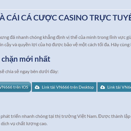
HÀ CÁI CÁ CƯỢC CASINO TRỰC TUYẾ
ng đã nhanh chóng khẳng định vị thế của mình trong lĩnh vực giải
 cậy và quyền lợi của họ được bảo vệ một cách tối đa. Hãy cùng k
ị chặn mới nhất
sẽ chia sẻ ngay bên dưới đây:
 VN666 trên IOS
Link tải VN666 trên Desktop
Link tải VN6
 phát triển nhanh chóng tại thị trường Việt Nam. Được thành lập
 dịch vụ chất lượng cao.