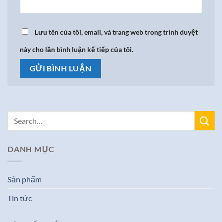
Lưu tên của tôi, email, và trang web trong trình duyệt
này cho lần bình luận kế tiếp của tôi.
DANH MỤC
Sản phẩm
Tin tức