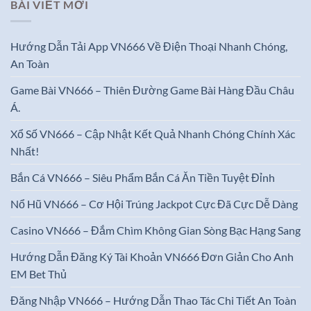
BÀI VIẾT MỚI
Hướng Dẫn Tải App VN666 Về Điện Thoại Nhanh Chóng,
An Toàn
Game Bài VN666 – Thiên Đường Game Bài Hàng Đầu Châu
Á.
Xổ Số VN666 – Cập Nhật Kết Quả Nhanh Chóng Chính Xác
Nhất!
Bắn Cá VN666 – Siêu Phẩm Bắn Cá Ăn Tiền Tuyệt Đỉnh
Nổ Hũ VN666 – Cơ Hội Trúng Jackpot Cực Đã Cực Dễ Dàng
Casino VN666 – Đắm Chìm Không Gian Sòng Bạc Hạng Sang
Hướng Dẫn Đăng Ký Tài Khoản VN666 Đơn Giản Cho Anh
EM Bet Thủ
Đăng Nhập VN666 – Hướng Dẫn Thao Tác Chi Tiết An Toàn