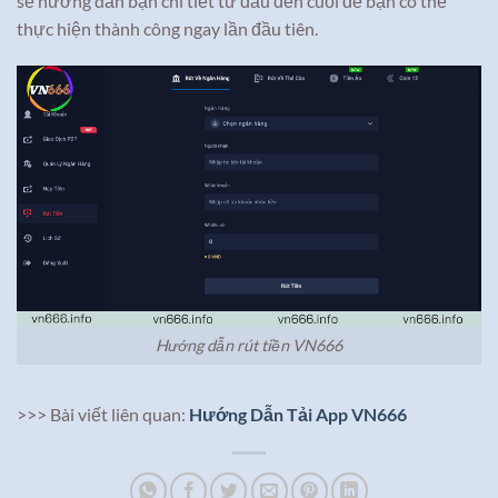
sẽ hướng dẫn bạn chi tiết từ đầu đến cuối để bạn có thể
thực hiện thành công ngay lần đầu tiên.
Hướng dẫn rút tiền VN666
>>> Bài viết liên quan:
Hướng Dẫn Tải App VN666